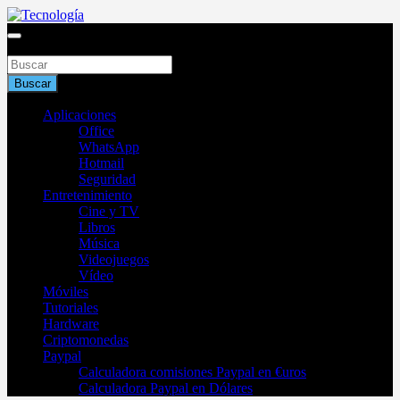
Saltar
al
Blog de tecnología 2025
contenido
Buscar
Tecnología
Buscar
Aplicaciones
Office
WhatsApp
Hotmail
Seguridad
Entretenimiento
Cine y TV
Libros
Música
Videojuegos
Vídeo
Móviles
Tutoriales
Hardware
Criptomonedas
Paypal
Calculadora comisiones Paypal en €uros
Calculadora Paypal en Dólares