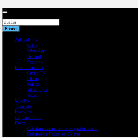
Saltar
al
contenido
Buscar
Buscar
Aplicaciones
Office
WhatsApp
Hotmail
Seguridad
Entretenimiento
Cine y TV
Libros
Música
Videojuegos
Vídeo
Móviles
Tutoriales
Hardware
Criptomonedas
Paypal
Calculadora comisiones Paypal en €uros
Calculadora Paypal en Dólares