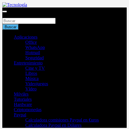
Saltar
al
Blog de tecnología 2025
contenido
Buscar
Tecnología
Buscar
Aplicaciones
Office
WhatsApp
Hotmail
Seguridad
Entretenimiento
Cine y TV
Libros
Música
Videojuegos
Vídeo
Móviles
Tutoriales
Hardware
Criptomonedas
Paypal
Calculadora comisiones Paypal en €uros
Calculadora Paypal en Dólares