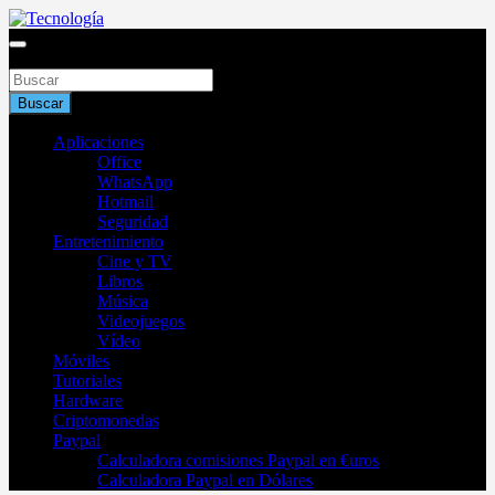
Saltar
al
Blog de tecnología 2025
contenido
Buscar
Tecnología
Buscar
Aplicaciones
Office
WhatsApp
Hotmail
Seguridad
Entretenimiento
Cine y TV
Libros
Música
Videojuegos
Vídeo
Móviles
Tutoriales
Hardware
Criptomonedas
Paypal
Calculadora comisiones Paypal en €uros
Calculadora Paypal en Dólares