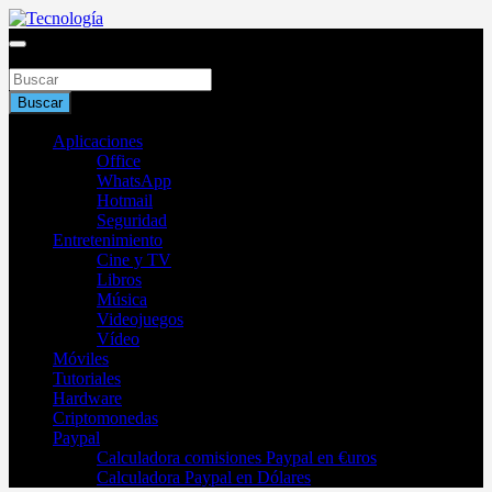
Saltar
al
Blog de tecnología 2025
contenido
Buscar
Tecnología
Buscar
Aplicaciones
Office
WhatsApp
Hotmail
Seguridad
Entretenimiento
Cine y TV
Libros
Música
Videojuegos
Vídeo
Móviles
Tutoriales
Hardware
Criptomonedas
Paypal
Calculadora comisiones Paypal en €uros
Calculadora Paypal en Dólares