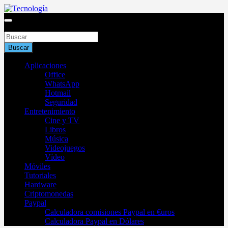
Saltar
al
Blog de tecnología 2025
contenido
Buscar
Tecnología
Buscar
Aplicaciones
Office
WhatsApp
Hotmail
Seguridad
Entretenimiento
Cine y TV
Libros
Música
Videojuegos
Vídeo
Móviles
Tutoriales
Hardware
Criptomonedas
Paypal
Calculadora comisiones Paypal en €uros
Calculadora Paypal en Dólares