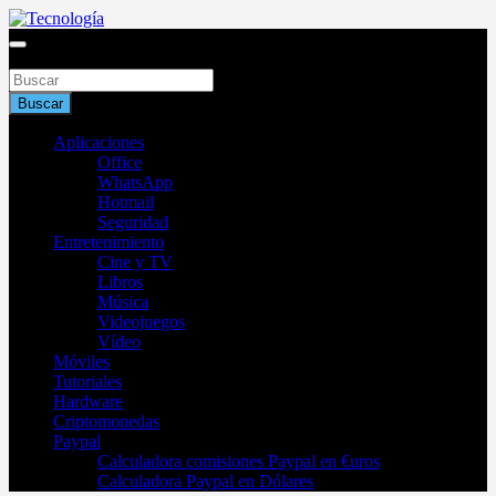
Saltar
al
Blog de tecnología 2025
contenido
Buscar
Tecnología
Buscar
Aplicaciones
Office
WhatsApp
Hotmail
Seguridad
Entretenimiento
Cine y TV
Libros
Música
Videojuegos
Vídeo
Móviles
Tutoriales
Hardware
Criptomonedas
Paypal
Calculadora comisiones Paypal en €uros
Calculadora Paypal en Dólares