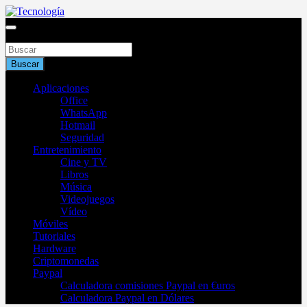
Saltar
al
Blog de tecnología 2025
contenido
Buscar
Tecnología
Buscar
Aplicaciones
Office
WhatsApp
Hotmail
Seguridad
Entretenimiento
Cine y TV
Libros
Música
Videojuegos
Vídeo
Móviles
Tutoriales
Hardware
Criptomonedas
Paypal
Calculadora comisiones Paypal en €uros
Calculadora Paypal en Dólares