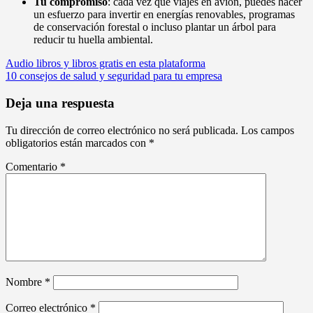
Tu compromiso
: cada vez que viajes en avión, puedes hacer
un esfuerzo para invertir en energías renovables, programas
de conservación forestal o incluso plantar un árbol para
reducir tu huella ambiental.
Navegación
Audio libros y libros gratis en esta plataforma
10 consejos de salud y seguridad para tu empresa
de
entradas
Deja una respuesta
Tu dirección de correo electrónico no será publicada.
Los campos
obligatorios están marcados con
*
Comentario
*
Nombre
*
Correo electrónico
*