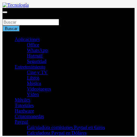
Saltar
al
Blog de tecnología 2025
contenido
Buscar
Tecnología
Buscar
Aplicaciones
Office
WhatsApp
Hotmail
Seguridad
Entretenimiento
Cine y TV
Libros
Música
Videojuegos
Vídeo
Móviles
Tutoriales
Hardware
Criptomonedas
Paypal
Calculadora comisiones Paypal en €uros
Calculadora Paypal en Dólares