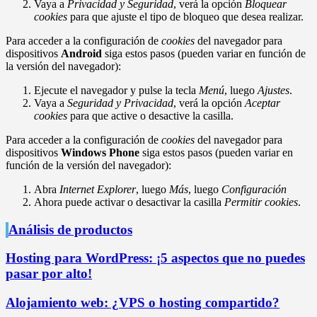
Vaya a
Privacidad y Seguridad
, verá la opción
Bloquear
cookies
para que ajuste el tipo de bloqueo que desea realizar.
Para acceder a la configuración de
cookies
del navegador para
dispositivos
Android
siga estos pasos (pueden variar en función de
la versión del navegador):
Ejecute el navegador y pulse la tecla
Menú
, luego
Ajustes
.
Vaya a
Seguridad y Privacidad
, verá la opción
Aceptar
cookies
para que active o desactive la casilla.
Para acceder a la configuración de
cookies
del navegador para
dispositivos
Windows Phone
siga estos pasos (pueden variar en
función de la versión del navegador):
Abra
Internet Explorer
, luego
Más
, luego
Configuración
Ahora puede activar o desactivar la casilla
Permitir cookies
.
Análisis de productos
Hosting para WordPress: ¡5 aspectos que no puedes
pasar por alto!
Alojamiento web: ¿VPS o hosting compartido?