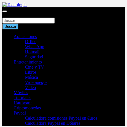
Saltar
al
Blog de tecnología 2025
contenido
Buscar
Tecnología
Buscar
Aplicaciones
Office
WhatsApp
Hotmail
Seguridad
Entretenimiento
Cine y TV
Libros
Música
Videojuegos
Vídeo
Móviles
Tutoriales
Hardware
Criptomonedas
Paypal
Calculadora comisiones Paypal en €uros
Calculadora Paypal en Dólares