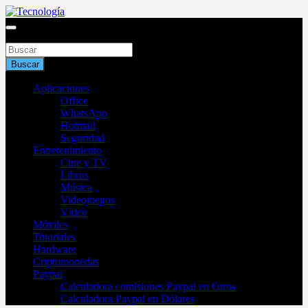
Saltar
al
Blog de tecnología 2025
contenido
Buscar
Tecnología
Buscar
Aplicaciones
Office
WhatsApp
Hotmail
Seguridad
Entretenimiento
Cine y TV
Libros
Música
Videojuegos
Vídeo
Móviles
Tutoriales
Hardware
Criptomonedas
Paypal
Calculadora comisiones Paypal en €uros
Calculadora Paypal en Dólares