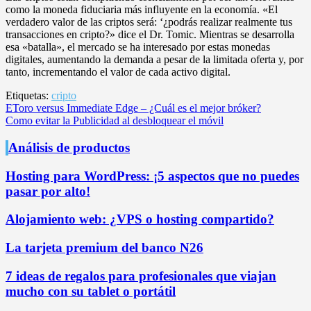
como la moneda fiduciaria más influyente en la economía. «El
verdadero valor de las criptos será: ‘¿podrás realizar realmente tus
transacciones en cripto?» dice el Dr. Tomic. Mientras se desarrolla
esa «batalla», el mercado se ha interesado por estas monedas
digitales, aumentando la demanda a pesar de la limitada oferta y, por
tanto, incrementando el valor de cada activo digital.
Etiquetas:
cripto
Navegación
EToro versus Immediate Edge – ¿Cuál es el mejor bróker?
Como evitar la Publicidad al desbloquear el móvil
de
entradas
Análisis de productos
Hosting para WordPress: ¡5 aspectos que no puedes
pasar por alto!
Alojamiento web: ¿VPS o hosting compartido?
La tarjeta premium del banco N26
7 ideas de regalos para profesionales que viajan
mucho con su tablet o portátil