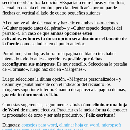
sección de «Párrafo» la opción «Espaciado entre líneas y párrafos»,
la cual no ostenta el nombre, pero la identificarás por un par de
flechas en vertical al lado de cuatro pequeños guiones.
Al entrar, ve al pie del cuadro y haz clic en ambas instrucciones
(«Quitar espacio antes del párrafo» y «Quitar espacio después del
párrafo»). En caso de que
ambas opciones estén
activadas, entonces tu única opción será disminuir el tamaño de
la fuente
como se indica en el punto anterior.
Por último, si no logras borrar una página en blanco tras haber
intentado todo lo antes sugerido,
es posible que debas
reconfigurar sus márgenes
. Es muy sencillo. Selecciona la pestaña
de «Formato», luego haz clic en «Márgenes».
Luego selecciona la última opción, «Márgenes personalizados» y
disminuye paulatinamente con el indicador del recuadro los
márgenes superior e inferior. Cuando desaparezca la página de más,
guarda tu documento y listo.
Con estas sugerencias, seguramente sabrás cómo
eliminar una hoja
de Word
de manera efectiva. Practicar es la mejor forma de conocer
tu procesador de texto y ser más productivo.
¡Feliz escritura!
Etiquetas:
consejos para word
,
eliminar hoja en word
,
micropsoft