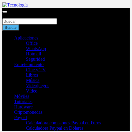
Saltar
al
Blog de tecnología 2025
contenido
Buscar
Tecnología
Buscar
Aplicaciones
Office
WhatsApp
Hotmail
Seguridad
Entretenimiento
Cine y TV
Libros
Música
Videojuegos
Vídeo
Móviles
Tutoriales
Hardware
Criptomonedas
Paypal
Calculadora comisiones Paypal en €uros
Calculadora Paypal en Dólares