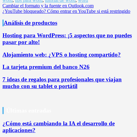
word
,
tips para word
,
tutorial de word
,
word
Navegación
Cambiar el formato y la fuente en Outlook.com
¿YouTube bloqueado? Cómo entrar en YouTube si está restringido
de
entradas
Análisis de productos
Hosting para WordPress: ¡5 aspectos que no puedes
pasar por alto!
Alojamiento web: ¿VPS o hosting compartido?
La tarjeta premium del banco N26
7 ideas de regalos para profesionales que viajan
mucho con su tablet o portátil
Últimas entradas
¿Cómo está cambiando la IA el desarrollo de
aplicaciones?