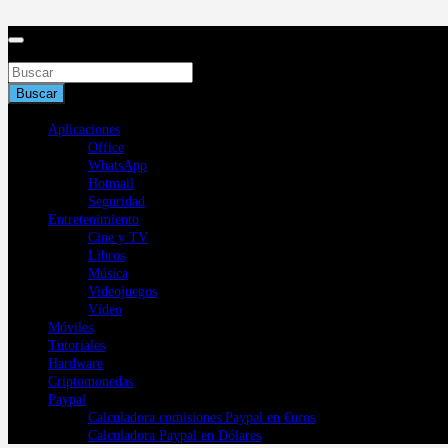
Saltar
al
contenido
Buscar
Buscar
Aplicaciones
Office
WhatsApp
Hotmail
Seguridad
Entretenimiento
Cine y TV
Libros
Música
Videojuegos
Vídeo
Móviles
Tutoriales
Hardware
Criptomonedas
Paypal
Calculadora comisiones Paypal en €uros
Calculadora Paypal en Dólares