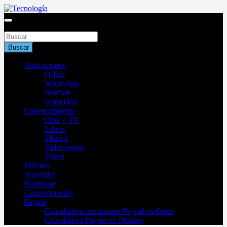
Saltar
al
Blog de tecnología 2025
contenido
Buscar
Tecnología
Buscar
Aplicaciones
Office
WhatsApp
Hotmail
Seguridad
Entretenimiento
Cine y TV
Libros
Música
Videojuegos
Vídeo
Móviles
Tutoriales
Hardware
Criptomonedas
Paypal
Calculadora comisiones Paypal en €uros
Calculadora Paypal en Dólares