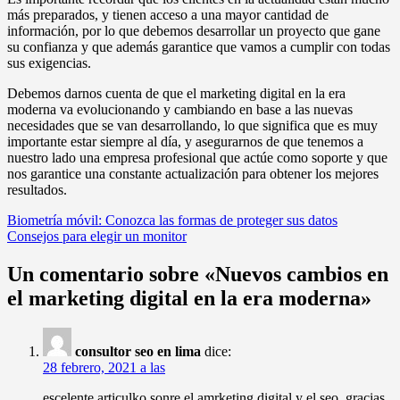
más preparados, y tienen acceso a una mayor cantidad de
información, por lo que debemos desarrollar un proyecto que gane
su confianza y que además garantice que vamos a cumplir con todas
sus exigencias.
Debemos darnos cuenta de que el marketing digital en la era
moderna va evolucionando y cambiando en base a las nuevas
necesidades que se van desarrollando, lo que significa que es muy
importante estar siempre al día, y asegurarnos de que tenemos a
nuestro lado una empresa profesional que actúe como soporte y que
nos garantice una constante actualización para obtener los mejores
resultados.
Navegación
Biometría móvil: Conozca las formas de proteger sus datos
Consejos para elegir un monitor
de
entradas
Un comentario sobre «
Nuevos cambios en
el marketing digital en la era moderna
»
consultor seo en lima
dice:
28 febrero, 2021 a las
escelente articulko sonre el amrketing digital y el seo, gracias.