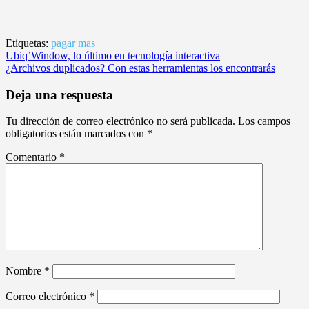
Etiquetas:
pagar mas
Navegación
Ubiq’Window, lo último en tecnología interactiva
¿Archivos duplicados? Con estas herramientas los encontrarás
de
entradas
Deja una respuesta
Tu dirección de correo electrónico no será publicada.
Los campos
obligatorios están marcados con
*
Comentario
*
Nombre
*
Correo electrónico
*