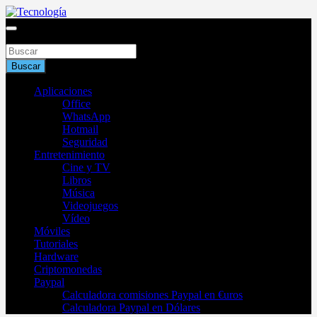
Saltar
al
Blog de tecnología 2025
contenido
Buscar
Tecnología
Buscar
Aplicaciones
Office
WhatsApp
Hotmail
Seguridad
Entretenimiento
Cine y TV
Libros
Música
Videojuegos
Vídeo
Móviles
Tutoriales
Hardware
Criptomonedas
Paypal
Calculadora comisiones Paypal en €uros
Calculadora Paypal en Dólares