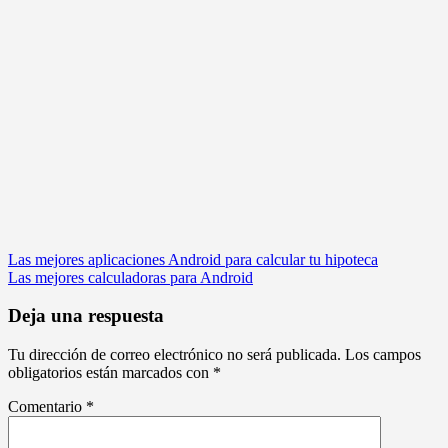
Navegación
Las mejores aplicaciones Android para calcular tu hipoteca
Las mejores calculadoras para Android
de
entradas
Deja una respuesta
Tu dirección de correo electrónico no será publicada.
Los campos
obligatorios están marcados con
*
Comentario
*