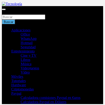
Saltar
al
Blog de tecnología 2025
contenido
Buscar
Tecnología
Buscar
Aplicaciones
Office
WhatsApp
Hotmail
Seguridad
Entretenimiento
Cine y TV
Libros
Música
Videojuegos
Vídeo
Móviles
Tutoriales
Hardware
Criptomonedas
Paypal
Calculadora comisiones Paypal en €uros
Calculadora Paypal en Dólares