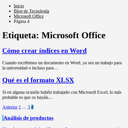
Inicio
Blog de Tecnología
Microsoft Office
Página 4
Etiqueta:
Microsoft Office
Cómo crear índices en Word
Cuando escribimos un documento en Word, ya sea un trabajo para
la universidad o incluso para…
Qué es el formato XLSX
Si en alguna ocasión habéis trabajado con Microsoft Excel, lo más
probable es que os hayáis…
Paginación
Anterior
1
…
3
4
de
Análisis de productos
entradas