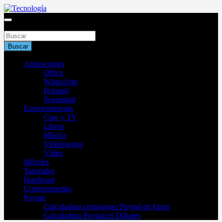
Saltar
al
Blog de tecnología 2025
contenido
Buscar
Tecnología
Buscar
Aplicaciones
Office
WhatsApp
Hotmail
Seguridad
Entretenimiento
Cine y TV
Libros
Música
Videojuegos
Vídeo
Móviles
Tutoriales
Hardware
Criptomonedas
Paypal
Calculadora comisiones Paypal en €uros
Calculadora Paypal en Dólares