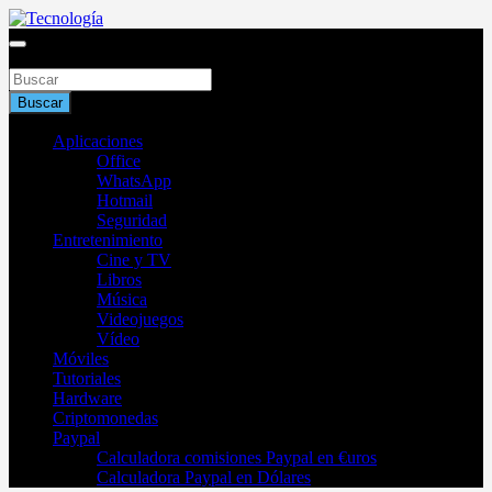
Saltar
al
Blog de tecnología 2025
contenido
Buscar
Tecnología
Buscar
Aplicaciones
Office
WhatsApp
Hotmail
Seguridad
Entretenimiento
Cine y TV
Libros
Música
Videojuegos
Vídeo
Móviles
Tutoriales
Hardware
Criptomonedas
Paypal
Calculadora comisiones Paypal en €uros
Calculadora Paypal en Dólares