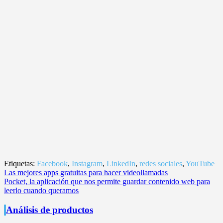
Etiquetas:
Facebook
,
Instagram
,
LinkedIn
,
redes sociales
,
YouTube
Navegación
Las mejores apps gratuitas para hacer videollamadas
Pocket, la aplicación que nos permite guardar contenido web para
de
leerlo cuando queramos
entradas
Análisis de productos